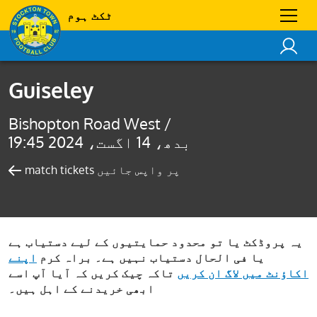
ٹکٹ ہوم
Guiseley
Bishopton Road West /
بدھ، 14 اگست، 2024 19:45
match tickets پر واپس جائیں
یہ پروڈکٹ یا تو محدود حمایتیوں کے لیے دستیاب ہے
یا فی الحال دستیاب نہیں ہے۔ براہ کرم
اپنے
اکاؤنٹ میں لاگ ان کریں
تاکہ چیک کریں کہ آیا آپ اسے
ابھی خریدنے کے اہل ہیں۔