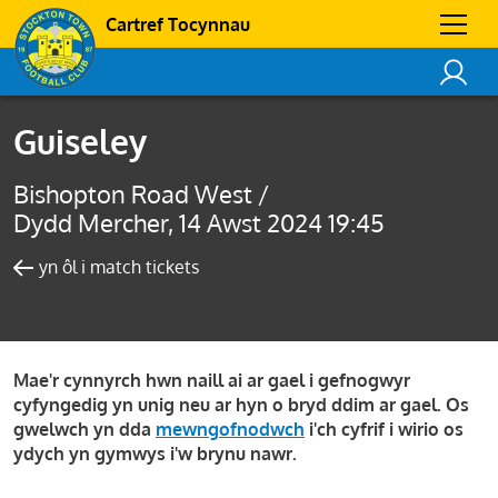
Cartref Tocynnau
Guiseley
Bishopton Road West /
Dydd Mercher, 14 Awst 2024 19:45
yn ôl i match tickets
Mae'r cynnyrch hwn naill ai ar gael i gefnogwyr
cyfyngedig yn unig neu ar hyn o bryd ddim ar gael. Os
gwelwch yn dda
mewngofnodwch
i'ch cyfrif i wirio os
ydych yn gymwys i'w brynu nawr.