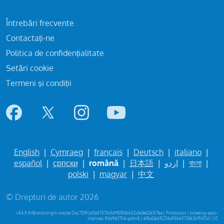
Întrebări frecvente
Contactați-ne
Politica de confidențialitate
Setări cookie
Termeni și condiții
English
|
Cymraeg
|
français
|
Deutsch
|
italiano
|
español
|
српски
|
română
|
日本語
|
اردو
|
বাংলা
|
polski
|
magyar
|
中文
© Drepturi de autor 2026
v54.9.0+Branch.origin-master.Sha.7329caf2e57570afa918150bb52a3e3e8261576e | Production | ticketing-apps-
channels-94d96f754-gdbn8 | 618e126615274a95bb573362bf9417a1 |
XS