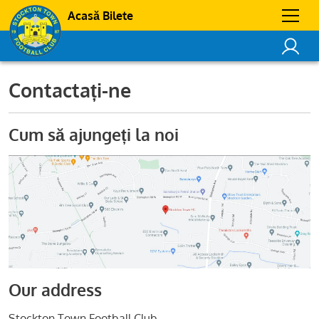
Acasă Bilete
Contactați-ne
Cum să ajungeți la noi
Our address
Stockton Town Football Club