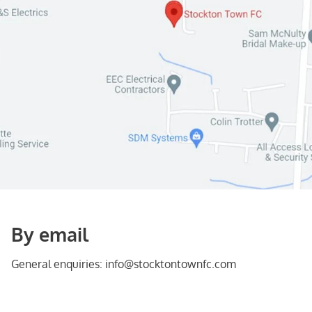
By email
General enquiries: info@stocktontownfc.com