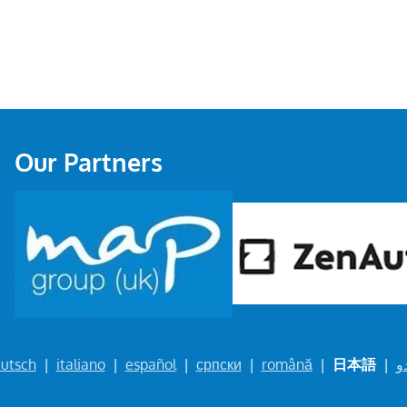
Our Partners
utsch
|
italiano
|
español
|
српски
|
română
|
日本語
|
و