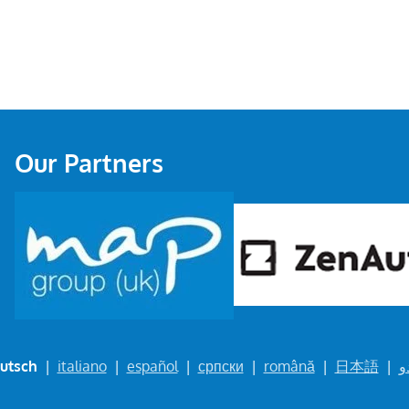
Our Partners
utsch
|
italiano
|
español
|
српски
|
română
|
日本語
|
و