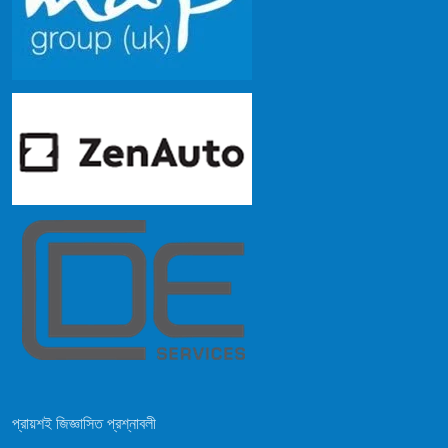
প্রায়শই জিজ্ঞাসিত প্রশ্নাবলী