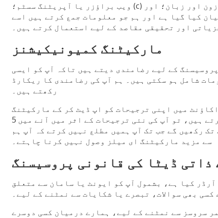
ویب براؤزر یا آپریٹنگ سسٹم؛ (c) آپ کی ترجیحات اور ترتیبات جیسے کہ ٹائم زون اور زبان؛ اور (d) آپ کی براؤزنگ کی کارروائیوں اور نمونوں کے بارے میں
ان کیا گیا ہے اور ہم جو معلومات جمع کرتے ہیں اسے
جزیاتی اور تحقیقی مقاصد کے لیے استعمال کرتے ہیں۔
مارکیٹنگ کمیونیکیشنز
پروسیسنگ کے لیے رضامندی دیتے ہیں تاکہ آپ کو ایسی
مات شامل ہو سکتی ہیں۔ ہم آپ کی رضامندی کا ریکارڈ
رکھتے ہیں۔
 اکاؤنٹ میں اپنی ترجیحات کو اپ ڈیٹ کر کے مارکیٹنگ
کمیونیکیشنز وصول نہ کرنے کا انتخاب کر سکتے ہیں۔ اگر آپ مارکیٹنگ کمیونیکیشنز سے ان سبسکرائب کرتے ہیں، تو آپ کی نئی ترجیحات کے اثر میں آنے میں 5
تک رکھیں گے جب تک آپ ہمیں مطلع نہیں کرتے کہ آپ ہم
سے مزید مارکیٹنگ ای میلز وصول نہیں کرنا چاہتے۔
 ذاتی ڈیٹا کی قانونی پروسیسنگ
 آرڈر کیا ہے، بشمول آپ کو ایونٹ یا سامان سے متعلق
کسی بھی سوالات، تبصرے یا شکایات سے نمٹنے کے لیے۔
مر سروسز سے نمٹنے کے لیے، ہمارے درمیان کسی دوسرے