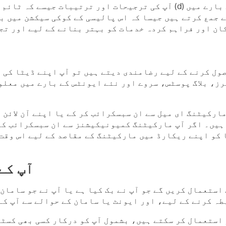
جمع کرتے ہیں جیسا کہ اس پالیسی کے کوکی سیکشن میں بی
کان اور فراہم کردہ خدمات کو بہتر بنانے کے لیے اور ت
ول کرنے کے لیے رضامندی دیتے ہیں تو آپ اپنے ڈیٹا کی 
ز، بلاگ پوسٹس، سروے اور نئے ایونٹس کے بارے میں معلو
مارکیٹنگ ای میل سے ان سبسکرائب کر کے یا اپنے آن لائن
 کو اپنے ریکارڈ میں مارکیٹنگ کے مقاصد کے لیے اس وقت 
آپ کے
استعمال کریں گے جو آپ نے بک کیا ہے یا آپ نے جو سامان
ہ کرنے کے لیے، اور ایونٹ یا سامان کے حوالے سے آپ کے 
 استعمال کر سکتے ہیں، بشمول آپ کو درکار کسی بھی کسٹ