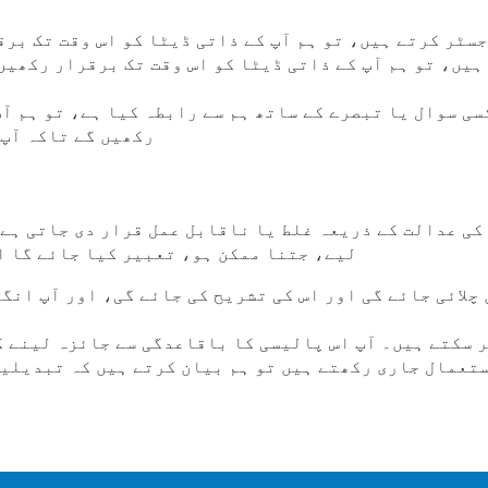
سٹر کرتے ہیں، تو ہم آپ کے ذاتی ڈیٹا کو اس وقت تک بر
یں، تو ہم آپ کے ذاتی ڈیٹا کو اس وقت تک برقرار رکھیں
رکھیں گے تاکہ آپ 
کی عدالت کے ذریعہ غلط یا ناقابل عمل قرار دی جاتی ہے،
لیے، جتنا ممکن ہو، تعبیر کیا جائے گا ا
چلائی جائے گی اور اس کی تشریح کی جائے گی، اور آپ انگ
کر سکتے ہیں۔ آپ اس پالیسی کا باقاعدگی سے جائزہ لینے ک
ستعمال جاری رکھتے ہیں تو ہم بیان کرتے ہیں کہ تبدیلی