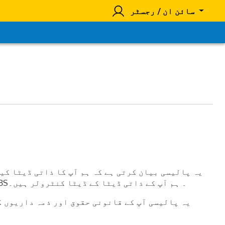
سائن ان / رجسٹر
یہ پالیسی بیان کرتی ہے کہ ہم آپ کا ذاتی ڈیٹا کیس
کسی اور طریقے سے ذاتی ڈیٹا فراہم کریں۔ ہم کائزن ٹکٹنگ سلوشنز لمیٹڈ ہیں، 459b گرین لینز، لندن، N13 4BS۔ ہم آپ کے ذاتی ڈیٹا کے ڈیٹا کنٹرولر ہیں۔
یہ پالیسی آپ کے قانونی حقوق اور ذمہ داریوں ک