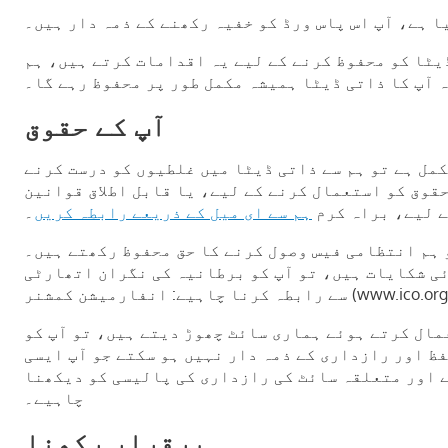
ا ہے، آپ اس پاس ورڈ کو خفیہ رکھنے کے ذمہ دار ہیں۔
یٹا کو محفوظ کرنے کے لیے یہ اقدامات کرتے ہیں، ہم
 آپ کا ذاتی ڈیٹا ہمیشہ مکمل طور پر محفوظ رہے گا۔
آپ کے حقوق
کمل ہے تو ہم سے ذاتی ڈیٹا میں غلطیوں کو درست کرنے
حقوق کو استعمال کرنے کے لیے، یا قابل اطلاق قوانین
ے لیے، براہ کرم
ہم سے ای میل کے ذریعے رابطہ کریں
۔
 ہم انتظامی فیس وصول کرنے کا حق محفوظ رکھتے ہیں۔
ئی شکایات ہیں، تو آپ کو برطانیہ کی نگران اتھارٹی
عمال کرتے ہوئے ہماری سائٹ چھوڑ دیتے ہیں، تو آپ کو
ظ اور رازداری کے ذمہ دار نہیں ہو سکتے جو آپ ایسی
ے اور متعلقہ سائٹ کی رازداری کی پالیسی کو دیکھنا
چاہیے۔
برقرار رکھنا