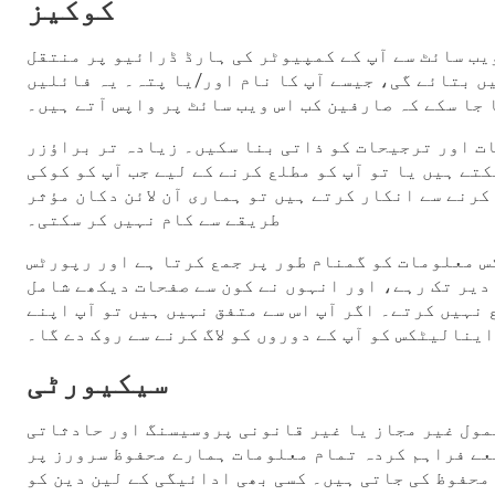
کوکیز
یب سائٹ سے آپ کے کمپیوٹر کی ہارڈ ڈرائیو پر منتقل
ں بتائے گی، جیسے آپ کا نام اور/یا پتہ۔ یہ فائلیں
جا سکے کہ صارفین کب اس ویب سائٹ پر واپس آتے ہیں۔
ات اور ترجیحات کو ذاتی بنا سکیں۔ زیادہ تر براؤزر
تے ہیں یا تو آپ کو مطلع کرنے کے لیے جب آپ کو کوکی
کرنے سے انکار کرتے ہیں تو ہماری آن لائن دکان مؤثر
طریقے سے کام نہیں کر سکتی۔
س معلومات کو گمنام طور پر جمع کرتا ہے اور رپورٹس
 دیر تک رہے، اور انہوں نے کون سے صفحات دیکھے شامل
نہیں کرتے۔ اگر آپ اس سے متفق نہیں ہیں تو آپ اپنے
ینالیٹکس کو آپ کے دوروں کو لاگ کرنے سے روک دے گا۔
سیکیورٹی
شمول غیر مجاز یا غیر قانونی پروسیسنگ اور حادثاتی
عے فراہم کردہ تمام معلومات ہمارے محفوظ سرورز پر