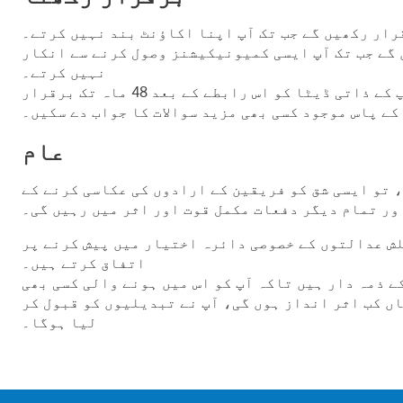
قرار رکھیں گے جب تک آپ اپنا اکاؤنٹ بند نہیں کرتے۔
 گے جب تک آپ ایسی کمیونیکیشنز وصول کرنے سے انکار
نہیں کرتے۔
اگر آپ نے بصورت دیگر ہمارے ساتھ بکنگ کی ہے یا کسی سوال یا تبصرے کے ساتھ ہم سے رابطہ کیا ہے، تو ہم آپ کے ذاتی ڈیٹا کو اس رابطے کے بعد 48 ماہ تک برقرار
کے پاس موجود کسی بھی مزید سوالات کا جواب دے سکیں۔
عام
 تو ایسی شق کو فریقین کے ارادوں کی عکاسی کرنے کے
ور تمام دیگر دفعات مکمل قوت اور اثر میں رہیں گی۔
لش عدالتوں کے خصوصی دائرہ اختیار میں پیش کرنے پر
اتفاق کرتے ہیں۔
ے ذمہ دار ہیں تاکہ آپ کو اس میں ہونے والی کسی بھی
اں کب اثر انداز ہوں گی، آپ نے تبدیلیوں کو قبول کر
لیا ہوگا۔