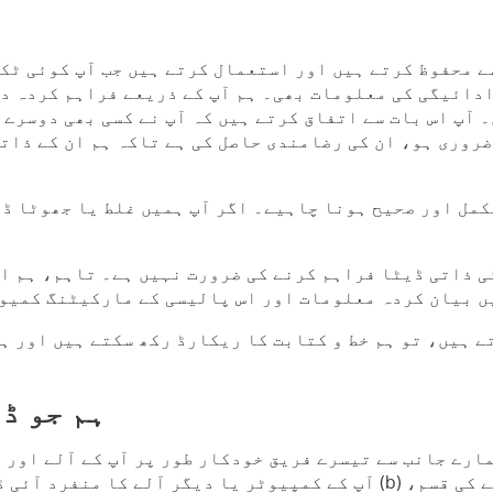
ے محفوظ کرتے ہیں اور استعمال کرتے ہیں جب آپ کوئی ٹکٹ
ادائیگی کی معلومات بھی۔ ہم آپ کے ذریعے فراہم کردہ دی
 آپ اس بات سے اتفاق کرتے ہیں کہ آپ نے کسی بھی دوسرے 
روری ہو، ان کی رضامندی حاصل کی ہے تاکہ ہم ان کے ذات
کمل اور صحیح ہونا چاہیے۔ اگر آپ ہمیں غلط یا جھوٹا ڈ
ئی ذاتی ڈیٹا فراہم کرنے کی ضرورت نہیں ہے۔ تاہم، ہم ا
ں بیان کردہ معلومات اور اس پالیسی کے مارکیٹنگ کمیو
ے ہیں، تو ہم خط و کتابت کا ریکارڈ رکھ سکتے ہیں اور ہ
ہم جو ڈ
ہمارے جانب سے تیسرے فریق خودکار طور پر آپ کے آلے اور