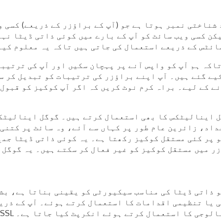
شناختی نمبر ہوتا ہے جو (آپ کے براؤزر کے ذریعے) کسی و
کن کسی ویب سائٹ کو آپ کے بارے میں کوئی ذاتی ڈیٹا نہی
ائٹس کے ذریعے استعمال کی جاتی ہیں تاکہ یہ معلوم کیا 
تاکہ ہم آپ کو واپس آنے پر پہچان سکیں اور آپ کی ترتیب
یے گئے ہیں۔ آپ اپنے براؤزر کی ترتیبات کو تبدیل کر سک
ے کے لیے۔ براہ کرم نوٹ کریں کہ اگر آپ کوکیز کو قبول 
گل اینالیٹکس کا بھی استعمال کرتے ہیں۔ گوگل اینالیٹک
عداد، زائرین عام طور پر کہاں سے آئے، وہ سائٹ پر کتنی
پر کئی مستقل کوکیز رکھتا ہے۔ یہ کوئی ذاتی ڈیٹا جمع 
ر میں مستقل کوکیز کو غیر فعال کر سکتے ہیں۔ یہ گوگل ا
جو ذاتی ڈیٹا کی مناسب سیکیورٹی کو یقینی بناتا ہے، ب
ی یا تنظیمی اقدامات کا استعمال کرتے ہوئے۔ آپ کے ذری
جاتی ہیں۔ کسی بھی ادائیگی کے لین دین کو SSL ٹیکنالوجی کا استعمال کرتے ہوئے انکرپٹ کیا جاتا ہے۔