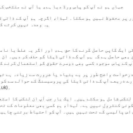
جہاں ہم نے آپ کو پاس ورڈ دیا ہے، یا آپ نے منتخب کی
ر پر محفوظ نہیں ہو سکتا۔ لہذا، اگرچہ ہم آپ کے ذاتی ڈ
یہ وعدہ نہیں کرتے کہ
ی ایک کاپی حاصل کرنے کا حق ہے، اور اگر یہ غلط یا نام
 بھی حاصل ہے کہ ہم آپ کے ذاتی ڈیٹا کو حذف کر دیں۔ ان 
پ کے پاس موجود کسی بھی دوسرے حقوق کو استعمال کرنے ک
درخواست واضح طور پر بے بنیاد یا ضرورت سے زیادہ ہے تو
رے ذریعے آپ کے ذاتی ڈیٹا کی پروسیسنگ کے حوالے سے کو
سے رابطہ کرنا چاہیے: انفارمیشن کمشنر (www.ico.org.uk)۔
 لنکس شامل ہو سکتے ہیں۔ ایک بار جب آپ ان لنکس کا است
کوئی کنٹرول نہیں ہے۔ لہذا، ہم کسی بھی معلومات کے تحف
اس پالیسی کے تحت نہیں ہیں۔ آپ کو احتیاط برتنی چاہی