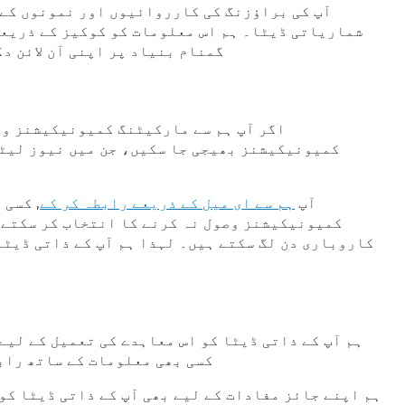
شماریاتی ڈیٹا۔ ہم اس معلومات کو کوکیز کے ذریعے 
گمنام بنیاد پر اپنی آن لائن د
اگر آپ ہم سے مارکیٹنگ کمیونیکیشنز وص
کمیونیکیشنز بھیجی جا سکیں، جن میں نیوز لیٹر
آپ
ہم سے ای میل کے ذریعے رابطہ کر کے
, کسی 
کاروباری دن لگ سکتے ہیں۔ لہذا ہم آپ کے ذاتی ڈیٹا
ہم آپ کے ذاتی ڈیٹا کو اس معاہدے کی تعمیل کے لیے 
کسی بھی معلومات کے ساتھ رابط
ہم اپنے جائز مفادات کے لیے بھی آپ کے ذاتی ڈیٹا کو