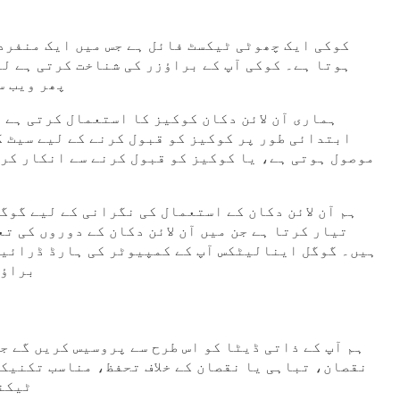
کوکی ایک چھوٹی ٹیکسٹ فائل ہے جس میں ایک منفرد 
ہوتا ہے۔ کوکی آپ کے براؤزر کی شناخت کرتی ہے لی
پھر ویب س
ہماری آن لائن دکان کوکیز کا استعمال کرتی ہے 
ابتدائی طور پر کوکیز کو قبول کرنے کے لیے سیٹ ک
موصول ہوتی ہے، یا کوکیز کو قبول کرنے سے انکار کرن
ہم آن لائن دکان کے استعمال کی نگرانی کے لیے گو
تیار کرتا ہے جن میں آن لائن دکان کے دوروں کی ت
ہیں۔ گوگل اینالیٹکس آپ کے کمپیوٹر کی ہارڈ ڈرائیو 
براؤز
ہم آپ کے ذاتی ڈیٹا کو اس طرح سے پروسیس کریں گے 
نقصان، تباہی یا نقصان کے خلاف تحفظ، مناسب تکنیک
محفوظ کی 