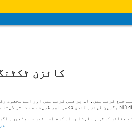
کائزن ٹکٹنگ
ے جمع کرتے ہیں، اس پر عمل کرتے ہیں اور اسے محفوظ رکھ
و متاثر کرتی ہے لہذا براہ کرم اسے غور سے پڑھیں۔ اگر 
ذر