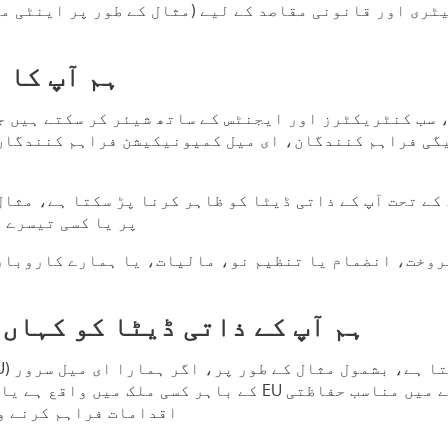
ری اور قانونی مقاصد کے لیے (مثال کے طور پر اینٹی من
ہم آپ کا 
 سب کنٹریکٹرز اور ایجنٹس کے ساتھ شیئر کر سکتے ہیں ج
یگی فراہم کنندگان، ای میل کمیونیکیشن فراہم کنندگان
کے تحت آپ کے ذاتی ڈیٹا کو ظاہر کرنا پڑ سکتا ہے، مثال 
پر یا کسی تیسرے 
روخت، انضمام یا تنظیم نو، مالیات، یا ہمارے کاروبار 
ہم آپ کے ذاتی ڈیٹا کو کہاں
اقدامات فراہم کرنے وا