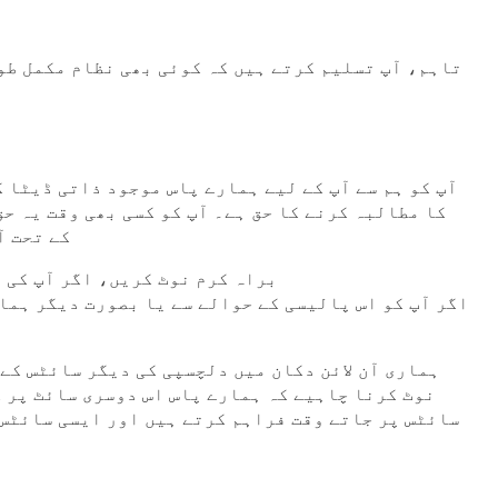
تاہم، آپ تسلیم کرتے ہیں کہ کوئی بھی نظام مکمل طو
آپ کو ہم سے آپ کے لیے ہمارے پاس موجود ذاتی ڈیٹا ک
کا مطالبہ کرنے کا حق ہے۔ آپ کو کسی بھی وقت یہ حق
کے تحت آ
براہ کرم نوٹ کریں، اگر آپ کی 
اگر آپ کو اس پالیسی کے حوالے سے یا بصورت دیگر ہما
ہماری آن لائن دکان میں دلچسپی کی دیگر سائٹس کے
نوٹ کرنا چاہیے کہ ہمارے پاس اس دوسری سائٹ پر 
سائٹس پر جاتے وقت فراہم کرتے ہیں اور ایسی سائٹس 