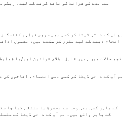
معاہدے کی شرائط کو نافذ کرنے کے لیے، ریگولیٹ
ہم آپ کے ذاتی ڈیٹا کو کسی بھی سروس فراہم کنندگان،
انجام دینے کے لیے مقرر کر سکتے ہیں، بشمول ادائ
کچھ حالات میں ہمیں قابل اطلاق قوانین اور/یا ضوابط 
ہم آپ کے ذاتی ڈیٹا کو کسی بھی انضمام، اثاثوں کی ف