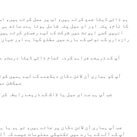
ہم ذاتی ڈیٹا جمع کرتے ہیں، اس پر عمل کرتے ہیں، اس
کا نام، پتہ اور ای میل پتہ شامل ہوتا ہے، ساتھ ہی 
انہیں کسی ایونٹ میں شرکت کے لیے رجسٹر کرتے ہیں۔
رازداری کے نوٹس کے بارے میں مطلع کیا ہے اور جہاں ض
آپ کے ذریعے فراہم کردہ تمام ذاتی ڈیٹا درست، م
آپ کو ہماری آن لائن دکان دیکھنے کے لیے ہمیں کو
سیکشن می
جب آپ ہم سے ای میل یا ڈاک کے ذریعے رابطہ کرت
جب آپ ہماری آن لائن دکان پر جاتے ہیں، تو ہم یا 