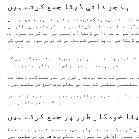
ہم جو ذاتی ڈیٹا جمع کرتے ہیں
 بک کرتے ہیں یا کوئی سامان خریدتے ہیں، جس میں آپ
گر افراد کا ذاتی ڈیٹا بھی جمع کر سکتے ہیں اگر آپ
شخص کو جس کا ذاتی ڈیٹا آپ ہمیں فراہم کرتے ہیں، اس
ی ڈیٹا کو اس پالیسی کے مطابق قانونی طور پر عمل کر
سکیں۔
یٹا فراہم کرتے ہیں، اور ہمیں شناختی دھوکہ دہی کا
شبہ ہوتا ہے، تو ہم اس کا ریکارڈ رکھیں گے۔
س پالیسی کے تحت خودکار طور پر جمع کیے گئے ڈیٹا کے
نیکیشنز سیکشن کے مطابق معلومات جمع کر سکتے ہیں۔
م آپ کے ساتھ ہونے والی کسی بھی ٹیلیفون کال کو بھی
ریکارڈ کر سکتے ہیں۔
یٹا خودکار طور پر جمع کرتے ہیں
 آپ کی سرگرمیوں کے بارے میں معلومات جمع اور محفوظ
کرتے ہیں۔ یہ معلومات شامل ہو سکتی ہیں (a) آپ کے کمپیوٹر یا دیگر آلے کا منفرد آئی ڈی نمبر؛ (b) آپ کے آلے کے بارے میں تکنیکی معلومات جیسے کہ آلے کی قسم،