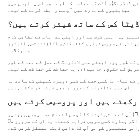
ی لانڈرنگ)، آڈٹ کے مقاصد کے لیے اور اس پالیسی میں
تبدیلیوں کے بارے میں آپ سے رابطہ کرنے کے لیے۔
ڈیٹا کس کے ساتھ شیئر کرتے ہیں؟
نہیں ہم اپنی طرف سے اور اپنی ہدایات کے مطابق کام
، آئی ٹی سروس فراہم کنندگان، اکاؤنٹنٹس، آڈیٹرز
اور وکلاء۔
کے طور پر، اینٹی منی لانڈرنگ کے عمل کے حصے کے طور
فریق کے حقوق، جائیداد، یا حفاظت کی حفاظت کے لیے۔
کے تمام یا کسی حصے کے کسی دوسری کمپنی کے ساتھ یا
اس میں مذاکرات کے دوران بھی شیئر کر سکتے ہیں۔
 رکھتے ہیں اور پروسیس کرتے ہیں
آپ کے ذاتی ڈیٹا کا کچھ یا تمام حصہ یورپی یونین (EU) کے باہر کسی بھی وجہ سے محفوظ یا منتقل کیا جا سکتا ہے، بشمول مثال کے طور پر، اگر ہمارا ای میل سرور
EU کے باہر کسی ملک میں واقع ہے یا اگر ہمارے کسی سروس فراہم کنندہ یا ان کے سرورز EU کے باہر واقع ہیں۔ ہم آپ کے ذاتی ڈیٹا کے سلسلے میں مناسب حفاظتی
لی تنظیموں کو ہی آپ کا ذاتی ڈیٹا منتقل کریں گے۔