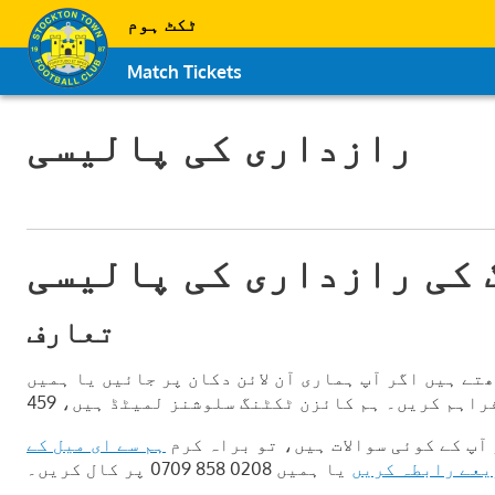
ٹکٹ ہوم
Match Tickets
رازداری کی پالیسی
 کی رازداری کی پالیسی
تعارف
تے ہیں اگر آپ ہماری آن لائن دکان پر جائیں یا ہمیں
آپ کے کوئی سوالات ہیں، تو براہ کرم
ہم سے ای میل کے
یعے رابطہ کریں
یا ہمیں 0208 858 0709 پر کال کریں۔